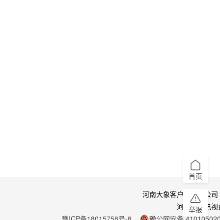
首页
河南大象客户端有限公司
河南广播电视
举报
豫ICP备18015758号-8
豫公网安备 410105020