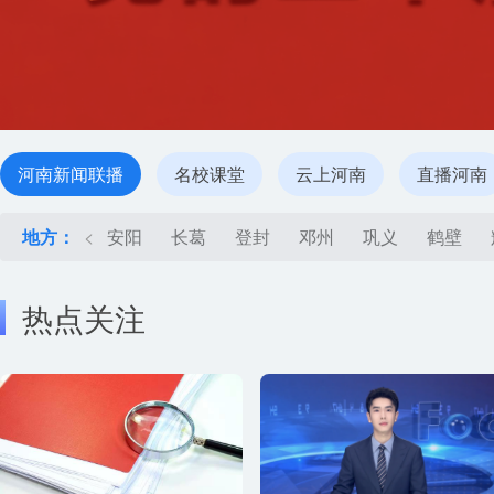
河南新闻联播
名校课堂
云上河南
直播河南
地方：
<
安阳
长葛
登封
邓州
巩义
鹤壁
热点关注