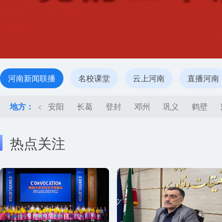
河南新闻联播
名校课堂
云上河南
直播河南
地方：
<
安阳
长葛
登封
邓州
巩义
鹤壁
热点关注