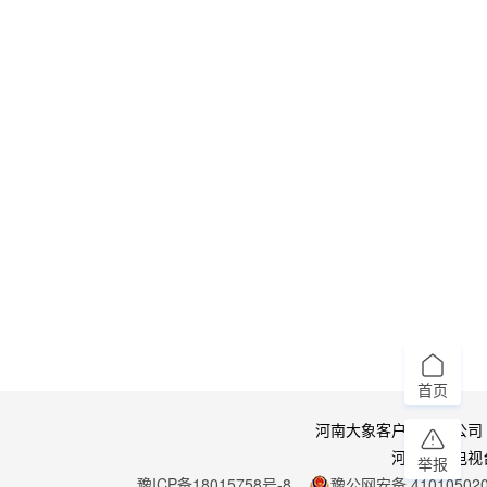
首页
河南大象客户端有限公司
河南广播电视
举报
豫ICP备18015758号-8
豫公网安备 410105020