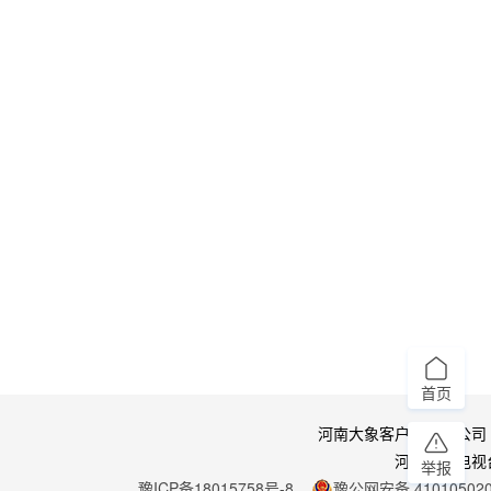
首页
河南大象客户端有限公司
河南广播电视
举报
豫ICP备18015758号-8
豫公网安备 410105020