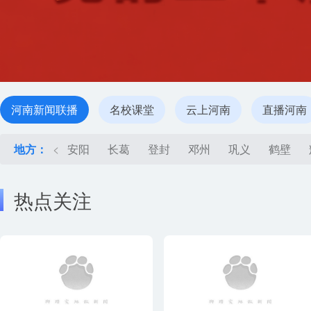
河南新闻联播
名校课堂
云上河南
直播河南
地方：
<
安阳
长葛
登封
邓州
巩义
鹤壁
热点关注