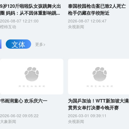
9岁120斤啦啦队女孩跳舞火出
泰国校园枪击案已致2人死亡
圈 妈妈：从不因体重影响跳...
枪手仍藏在学校附近
2026-08-07 12:21:00
2026-08-07 12:06:47
橙柿互动
央视新闻
文体
更多>
书画润童心 欢乐庆六一
为国乒加油！WTT新加坡大满
贯男女单打决赛今晚开赛
2026-06-02 09:05:22
2026-03-01 09:39:11
大象新闻
央视新闻