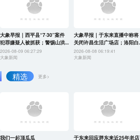
大象早报｜西平县“7·30”案件
大象早报｜于东来直播中称将
犯罪嫌疑人被抓获；警惕山洪...
关闭许昌生活广场店；洛阳白..
2026-08-09 06:27:29
2026-08-08 06:19:41
大象新闻
大象新闻
精选
更多>
我们一起顶瓜瓜
于东来回应胖东来近25年老店