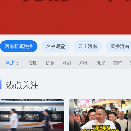
河南新闻联播
名校课堂
云上河南
直播河南
地方：
<
安阳
长葛
登封
邓州
巩义
鹤壁
热点关注