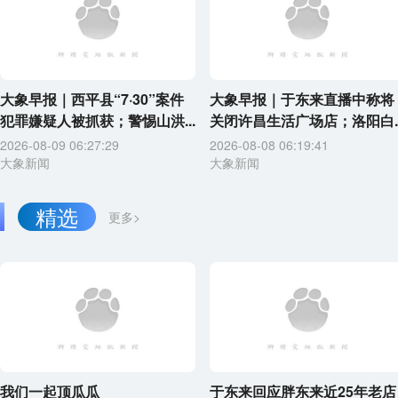
大象早报｜西平县“7·30”案件
大象早报｜于东来直播中称将
犯罪嫌疑人被抓获；警惕山洪...
关闭许昌生活广场店；洛阳白..
2026-08-09 06:27:29
2026-08-08 06:19:41
大象新闻
大象新闻
精选
更多>
我们一起顶瓜瓜
于东来回应胖东来近25年老店