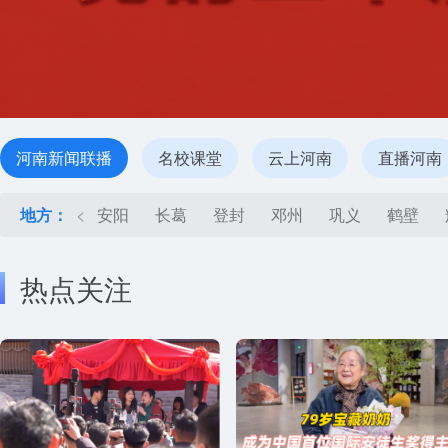
河南新闻联播
名校课堂
云上河南
直播河南
地方：
<
安阳
长葛
登封
邓州
巩义
鹤壁
热点关注