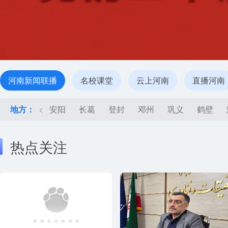
河南新闻联播
名校课堂
云上河南
直播河南
地方：
<
安阳
长葛
登封
邓州
巩义
鹤壁
热点关注