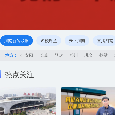
河南新闻联播
名校课堂
云上河南
直播河南
地方：
<
安阳
长葛
登封
邓州
巩义
鹤壁
热点关注