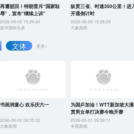
再遭驳回！特朗普斥“国家耻
纵贯三省、时速350公里！进
辱”，宣布“继续上诉”
开通倒计时
2026-08-08 15:29:40
2026-08-08 15:28:29
新华国际头条
大象新闻
文体
更多>
书画润童心 欢乐庆六一
为国乒加油！WTT新加坡大满
贯男女单打决赛今晚开赛
2026-06-02 09:05:22
2026-03-01 09:39:11
大象新闻
央视新闻