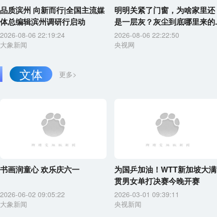
品质滨州 向新而行|全国主流媒
明明关紧了门窗，为啥家里还
体总编辑滨州调研行启动
是一层灰？灰尘到底哪里来的..
2026-08-06 22:19:24
2026-08-06 22:22:50
大象新闻
央视网
文体
更多>
书画润童心 欢乐庆六一
为国乒加油！WTT新加坡大满
贯男女单打决赛今晚开赛
2026-06-02 09:05:22
2026-03-01 09:39:11
大象新闻
央视新闻