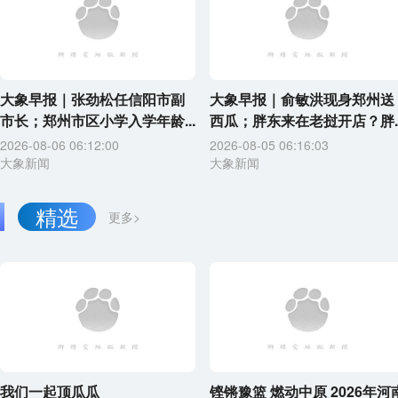
大象早报｜张劲松任信阳市副
大象早报｜俞敏洪现身郑州送
市长；郑州市区小学入学年龄...
西瓜；胖东来在老挝开店？胖..
2026-08-06 06:12:00
2026-08-05 06:16:03
大象新闻
大象新闻
精选
更多>
我们一起顶瓜瓜
铿锵豫篮 燃动中原 2026年河