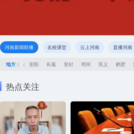
河南新闻联播
名校课堂
云上河南
直播河南
地方：
<
安阳
长葛
登封
邓州
巩义
鹤壁
热点关注