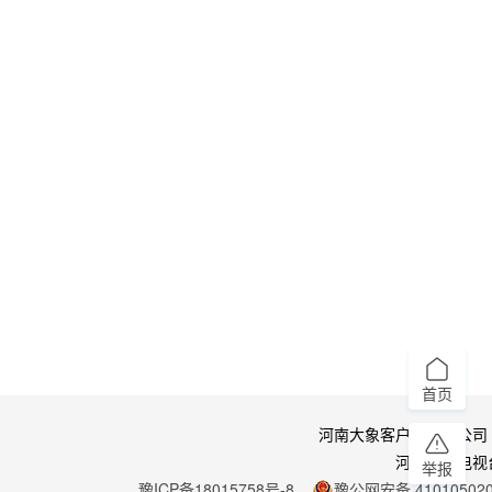
首页
河南大象客户端有限公司
河南广播电视
举报
豫ICP备18015758号-8
豫公网安备 410105020