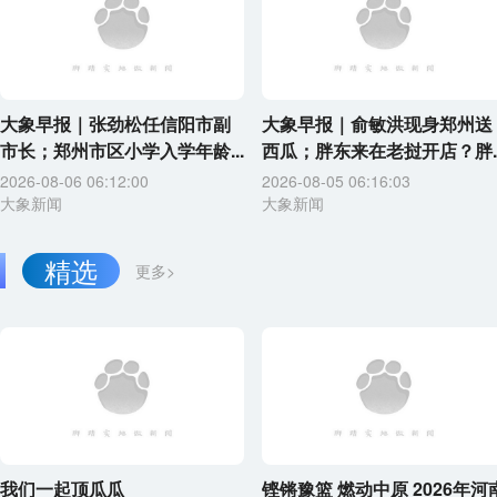
大象早报｜张劲松任信阳市副
大象早报｜俞敏洪现身郑州送
市长；郑州市区小学入学年龄...
西瓜；胖东来在老挝开店？胖..
2026-08-06 06:12:00
2026-08-05 06:16:03
大象新闻
大象新闻
精选
更多>
我们一起顶瓜瓜
铿锵豫篮 燃动中原 2026年河