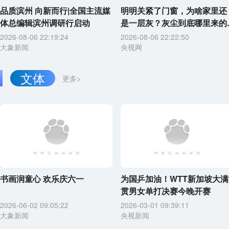
品质滨州 向新而行|全国主流媒
明明关紧了门窗，为啥家里还
体总编辑滨州调研行启动
是一层灰？灰尘到底哪里来的..
2026-08-06 22:19:24
2026-08-06 22:22:50
大象新闻
央视网
文体
更多>
书画润童心 欢乐庆六一
为国乒加油！WTT新加坡大满
贯男女单打决赛今晚开赛
2026-06-02 09:05:22
2026-03-01 09:39:11
大象新闻
央视新闻