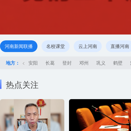
河南新闻联播
名校课堂
云上河南
直播河南
地方：
<
安阳
长葛
登封
邓州
巩义
鹤壁
热点关注