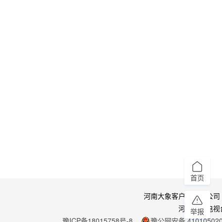
首页
河南大象客户端有限公司
河南广播电视
举报
豫ICP备18015758号-8
豫公网安备 410105020