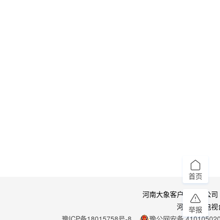
首页
河南大象客户端有限公司
河南广播电视
举报
豫ICP备18015758号-8
豫公网安备 410105020