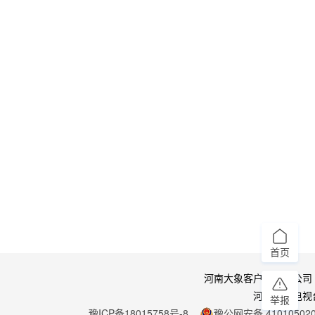
首页
河南大象客户端有限公司
河南广播电视
举报
豫ICP备18015758号-8
豫公网安备 410105020