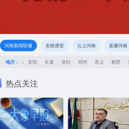
河南新闻联播
名校课堂
云上河南
直播河南
地方：
<
安阳
长葛
登封
邓州
巩义
鹤壁
热点关注