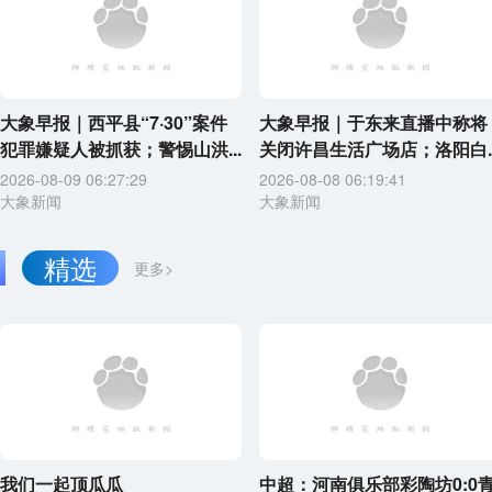
大象早报｜西平县“7·30”案件
大象早报｜于东来直播中称将
犯罪嫌疑人被抓获；警惕山洪...
关闭许昌生活广场店；洛阳白..
2026-08-09 06:27:29
2026-08-08 06:19:41
大象新闻
大象新闻
精选
更多>
我们一起顶瓜瓜
中超：河南俱乐部彩陶坊0:0