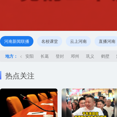
河南新闻联播
名校课堂
云上河南
直播河南
地方：
<
安阳
长葛
登封
邓州
巩义
鹤壁
热点关注