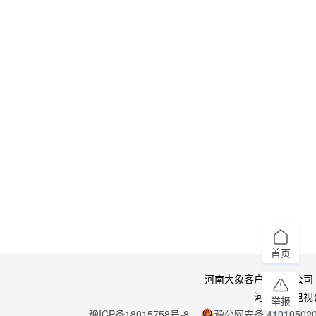
首页
河南大象客户端有限公司
河南广播电视
举报
豫ICP备18015758号-8
豫公网安备 410105020