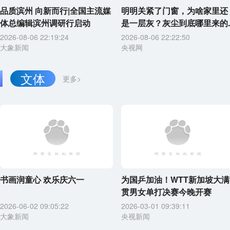
品质滨州 向新而行|全国主流媒
明明关紧了门窗，为啥家里还
体总编辑滨州调研行启动
是一层灰？灰尘到底哪里来的..
2026-08-06 22:19:24
2026-08-06 22:22:50
大象新闻
央视网
文体
更多>
书画润童心 欢乐庆六一
为国乒加油！WTT新加坡大满
贯男女单打决赛今晚开赛
2026-06-02 09:05:22
2026-03-01 09:39:11
大象新闻
央视新闻