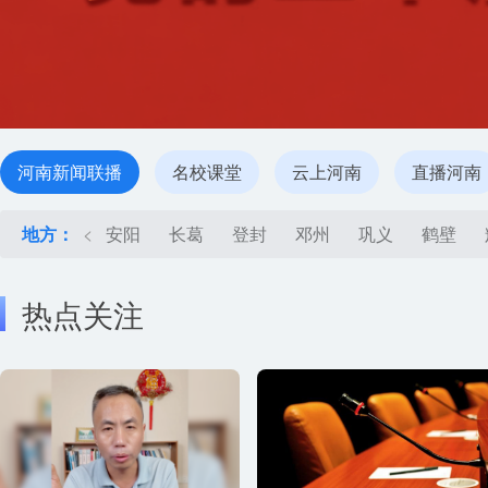
河南新闻联播
名校课堂
云上河南
直播河南
地方：
<
安阳
长葛
登封
邓州
巩义
鹤壁
热点关注