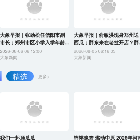
大象早报｜张劲松任信阳市副
大象早报｜俞敏洪现身郑州送
市长；郑州市区小学入学年龄...
西瓜；胖东来在老挝开店？胖..
2026-08-06 06:12:00
2026-08-05 06:16:03
大象新闻
大象新闻
精选
更多>
我们一起顶瓜瓜
铿锵豫篮 燃动中原 2026年河