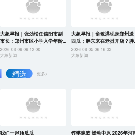
大象早报｜张劲松任信阳市副
大象早报｜俞敏洪现身郑州送
市长；郑州市区小学入学年龄...
西瓜；胖东来在老挝开店？胖..
2026-08-06 06:12:00
2026-08-05 06:16:03
大象新闻
大象新闻
精选
更多>
我们一起顶瓜瓜
铿锵豫篮 燃动中原 2026年河