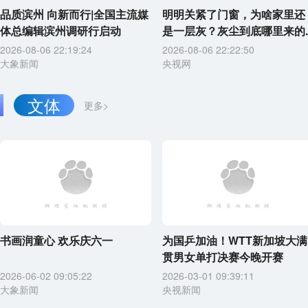
品质滨州 向新而行|全国主流媒
明明关紧了门窗，为啥家里还
体总编辑滨州调研行启动
是一层灰？灰尘到底哪里来的..
2026-08-06 22:19:24
2026-08-06 22:22:50
大象新闻
央视网
文体
更多>
书画润童心 欢乐庆六一
为国乒加油！WTT新加坡大满
贯男女单打决赛今晚开赛
2026-06-02 09:05:22
2026-03-01 09:39:11
大象新闻
央视新闻