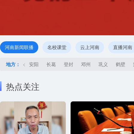
河南新闻联播
名校课堂
云上河南
直播河南
地方：
<
安阳
长葛
登封
邓州
巩义
鹤壁
热点关注