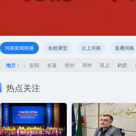
河南新闻联播
名校课堂
云上河南
直播河南
地方：
<
安阳
长葛
登封
邓州
巩义
鹤壁
热点关注