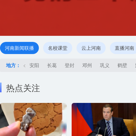
河南新闻联播
名校课堂
云上河南
直播河南
地方：
<
安阳
长葛
登封
邓州
巩义
鹤壁
热点关注