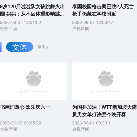
9岁120斤啦啦队女孩跳舞火出
泰国校园枪击案已致2人死亡
圈 妈妈：从不因体重影响跳...
枪手仍藏在学校附近
2026-08-07 12:21:00
2026-08-07 12:06:47
橙柿互动
央视新闻
文体
更多>
书画润童心 欢乐庆六一
为国乒加油！WTT新加坡大满
贯男女单打决赛今晚开赛
2026-06-02 09:05:22
2026-03-01 09:39:11
大象新闻
央视新闻