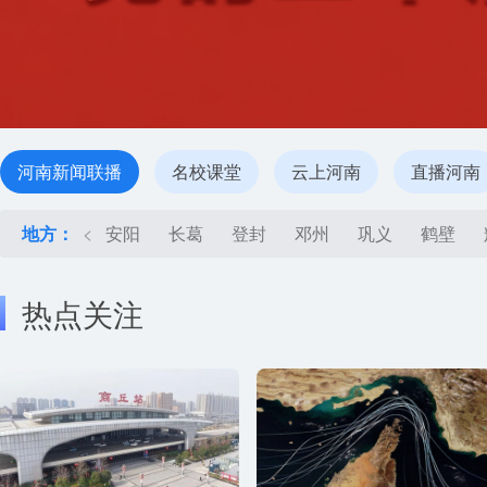
河南新闻联播
名校课堂
云上河南
直播河南
地方：
<
安阳
长葛
登封
邓州
巩义
鹤壁
热点关注