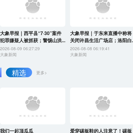
大象早报｜西平县“7·30”案件
大象早报｜于东来直播中称将
犯罪嫌疑人被抓获；警惕山洪...
关闭许昌生活广场店；洛阳白..
2026-08-09 06:27:29
2026-08-08 06:19:41
大象新闻
大象新闻
精选
更多>
我们一起顶瓜瓜
爱穿碳板鞋的人注意了！碳板