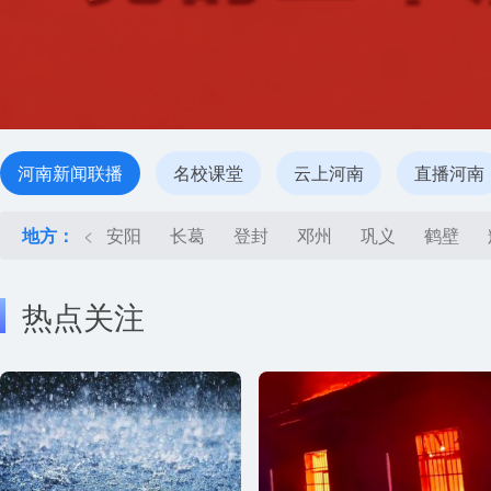
河南新闻联播
名校课堂
云上河南
直播河南
地方：
<
安阳
长葛
登封
邓州
巩义
鹤壁
热点关注