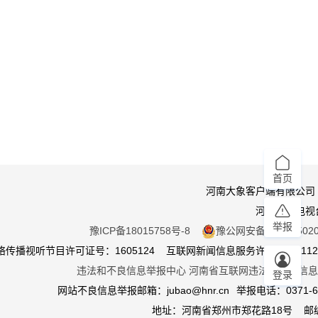
首页
河南大象客户端有限公司
河南广播电视
举报
豫ICP备18015758号-8
豫公网安备 410105020
传播视听节目许可证号：1605124 互联网新闻信息服务许可证：411201
违法和不良信息举报中心
河南省互联网违法和不良信息
登录
网站不良信息举报邮箱：jubao@hnr.cn
举报电话：0371-65
地址：河南省郑州市郑花路18号 邮编4