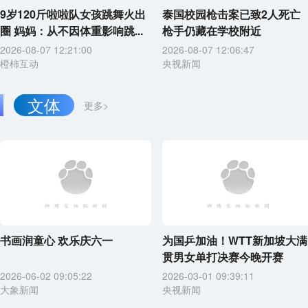
9岁120斤啦啦队女孩跳舞火出
泰国校园枪击案已致2人死亡
圈 妈妈：从不因体重影响跳...
枪手仍藏在学校附近
2026-08-07 12:21:00
2026-08-07 12:06:47
橙柿互动
央视新闻
文体
更多>
书画润童心 欢乐庆六一
为国乒加油！WTT新加坡大满
贯男女单打决赛今晚开赛
2026-06-02 09:05:22
2026-03-01 09:39:11
大象新闻
央视新闻