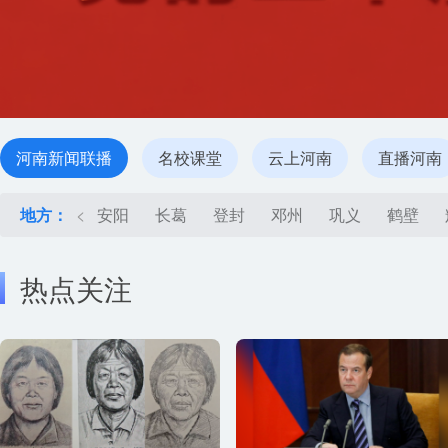
河南新闻联播
名校课堂
云上河南
直播河南
地方：
<
安阳
长葛
登封
邓州
巩义
鹤壁
热点关注