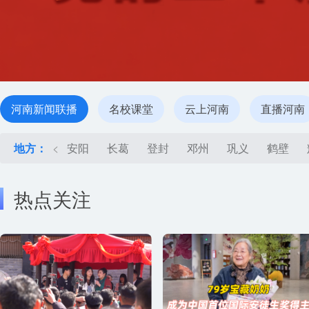
河南新闻联播
名校课堂
云上河南
直播河南
地方：
<
安阳
长葛
登封
邓州
巩义
鹤壁
热点关注