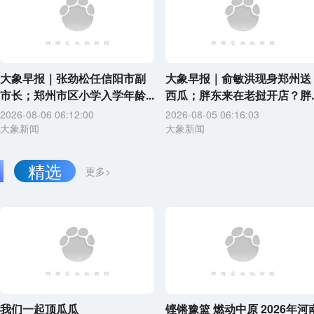
大象早报｜张劲松任信阳市副
大象早报｜俞敏洪现身郑州送
市长；郑州市区小学入学年龄...
西瓜；胖东来在老挝开店？胖..
2026-08-06 06:12:00
2026-08-05 06:16:03
大象新闻
大象新闻
精选
更多>
我们一起顶瓜瓜
铿锵豫篮 燃动中原 2026年河