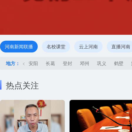
河南新闻联播
名校课堂
云上河南
直播河南
地方：
<
安阳
长葛
登封
邓州
巩义
鹤壁
热点关注