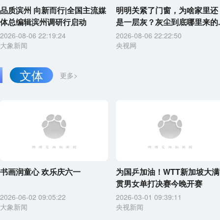
品质滨州 向新而行|全国主流媒
明明关紧了门窗，为啥家里还
体总编辑滨州调研行启动
是一层灰？灰尘到底哪里来的..
2026-08-06 22:19:24
2026-08-06 22:22:50
大象新闻
央视网
文体
更多>
书画润童心 欢乐庆六一
为国乒加油！WTT新加坡大满
贯男女单打决赛今晚开赛
2026-06-02 09:05:22
2026-03-01 09:39:11
大象新闻
央视新闻