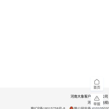
首页
河南大象客户端有限公司
河南广播电视
举报
豫ICP备18015758号-8
豫公网安备 410105020