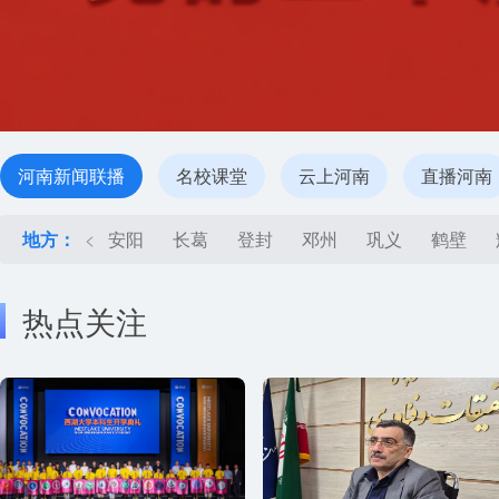
河南新闻联播
名校课堂
云上河南
直播河南
地方：
<
安阳
长葛
登封
邓州
巩义
鹤壁
热点关注