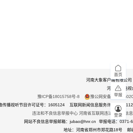
首页
河南大象客户端有限公司
河南广播电视
举报
豫ICP备18015758号-8
豫公网安备 410105020
传播视听节目许可证号：1605124 互联网新闻信息服务许可证：411201
违法和不良信息举报中心
河南省互联网违法和不良信息
登录
网站不良信息举报邮箱：jubao@hnr.cn
举报电话：0371-65
地址：河南省郑州市郑花路18号 邮编4