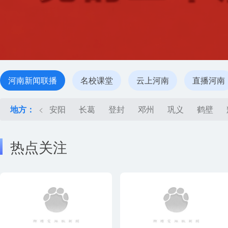
河南新闻联播
名校课堂
云上河南
直播河南
地方：
<
安阳
长葛
登封
邓州
巩义
鹤壁
热点关注