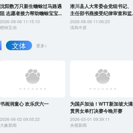
沈阳数万只新生蟾蜍过马路遇
淅川县人大常委会党组书记、
阻 志愿者接力帮助蟾蜍宝宝...
主任邵书燕接受纪律审查和监..
2026-08-06 11:15:10
2026-08-06 11:06:23
橙柿互动
清风中原
文体
更多>
书画润童心 欢乐庆六一
为国乒加油！WTT新加坡大满
贯男女单打决赛今晚开赛
2026-06-02 09:05:22
2026-03-01 09:39:11
大象新闻
央视新闻