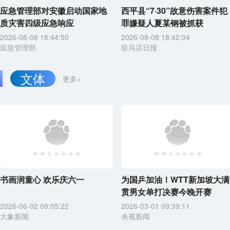
应急管理部对安徽启动国家地
西平县“7·30”故意伤害案件犯
质灾害四级应急响应
罪嫌疑人夏某钢被抓获
2026-08-08 18:44:50
2026-08-08 18:42:04
应急管理部
驻马店日报
文体
更多>
书画润童心 欢乐庆六一
为国乒加油！WTT新加坡大满
贯男女单打决赛今晚开赛
2026-06-02 09:05:22
2026-03-01 09:39:11
大象新闻
央视新闻