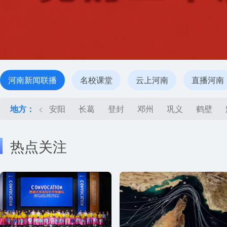
河南新闻联播
名校课堂
云上河南
直播河南
地方：
<
安阳
长葛
登封
邓州
巩义
鹤壁
热点关注