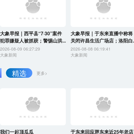
大象早报｜西平县“7·30”案件
大象早报｜于东来直播中称将
犯罪嫌疑人被抓获；警惕山洪...
关闭许昌生活广场店；洛阳白..
2026-08-09 06:27:29
2026-08-08 06:19:41
大象新闻
大象新闻
精选
更多>
我们一起顶瓜瓜
于东来回应胖东来近25年老店