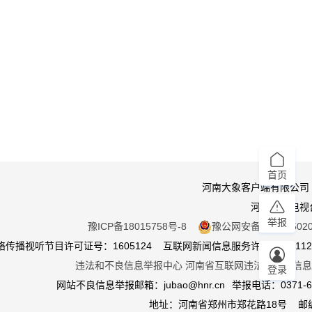
首页
河南大象客户端有限公司
河南广播电视
举报
豫ICP备18015758号-8
豫公网安备 410105020
传播视听节目许可证号：1605124 互联网新闻信息服务许可证：411201
违法和不良信息举报中心
河南省互联网违法和不良信息
登录
网站不良信息举报邮箱：jubao@hnr.cn
举报电话：0371-65
地址：河南省郑州市郑花路18号 邮编4