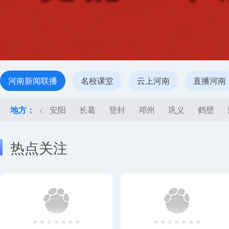
河南新闻联播
名校课堂
云上河南
直播河南
地方：
<
安阳
长葛
登封
邓州
巩义
鹤壁
热点关注