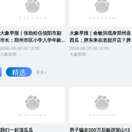
大象早报｜张劲松任信阳市副
大象早报｜俞敏洪现身郑州送
市长；郑州市区小学入学年龄...
西瓜；胖东来在老挝开店？胖..
2026-08-06 06:12:00
2026-08-05 06:16:03
大象新闻
大象新闻
精选
更多>
我们一起顶瓜瓜
男子骗走200万后躲进深山13