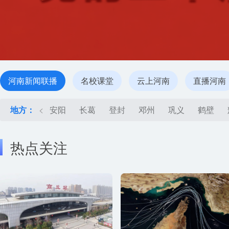
河南新闻联播
名校课堂
云上河南
直播河南
地方：
<
安阳
长葛
登封
邓州
巩义
鹤壁
热点关注